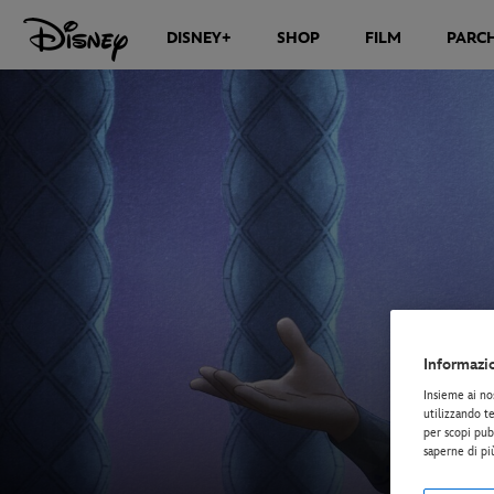
DISNEY+
SHOP
FILM
PARCH
Informazi
Insieme ai no
utilizzando te
per scopi pubb
saperne di pi