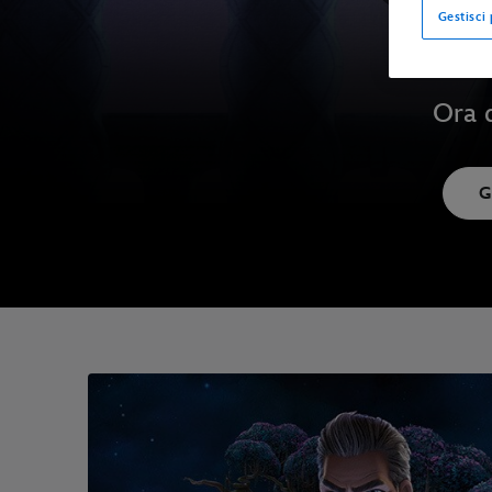
Gestisci
Ora d
G