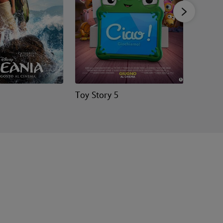
Toy Story 5
Zootrop