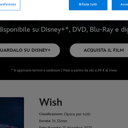
 preferenze
Rifiuta tutti
Acce
isponibile su Disney+*, DVD, Blu-Ray e di
UARDALO SU DISNEY+
ACQUISTA IL FILM
* Si applicano termini e condizioni | Piani a partire da soli 6,99 € al mese
Wish
Opera per tutti
Classificazione:
1h 35min
Durata:
21 dicembre 2023
Data di uscita: