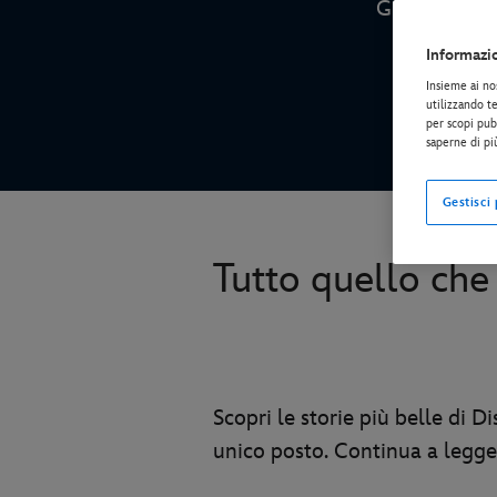
Guarda nuovi 
Informazi
Insieme ai no
utilizzando te
per scopi pubb
saperne di pi
Gestisci
Tutto quello che
Scopri le storie più belle di 
unico posto. Continua a legger