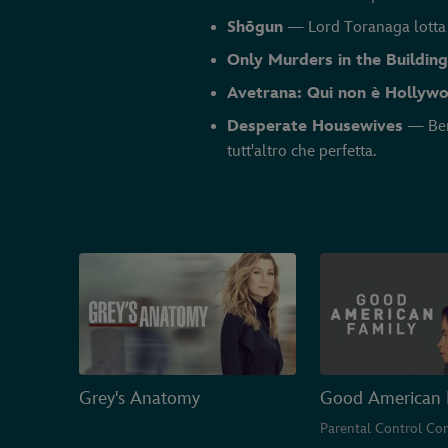
Shōgun
— Lord Toranaga lotta pe
Only Murders in the Buildin
Avetrana: Qui non è Hollyw
Desperate Housewives
— Benv
tutt'altro che perfetta.
Grey's Anatomy
Good American 
Parental Control Con