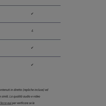
✔
4
✔
✔
ntenuti in diretta (repliche incluse) ed
e simili. La qualità audio e video
Clicca qui
per verificare se le