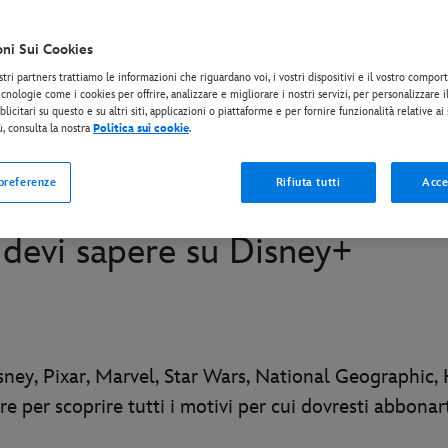
Originals, film di successo, serie imperdibili e molt
oni Sui Cookies
stri partners trattiamo le informazioni che riguardano voi, i vostri dispositivi e il vostro compo
ABBONATI ORA*
cnologie come i cookies per offrire, analizzare e migliorare i nostri servizi, per personalizzare 
licitari su questo e su altri siti, applicazioni o piattaforme e per fornire funzionalità relative ai
ù, consulta la nostra
Politica sui cookie
.
* Si applicano termini e condizioni | Piani a partire da soli 6,99 € al mese
 preferenze
Rifiuta tutti
Acce
 devi sapere su Disney+
Disney, Pixar, Marvel, Star Wars, National Geographic, 
e per scoprire tutti i motivi per cui dovresti abbonar