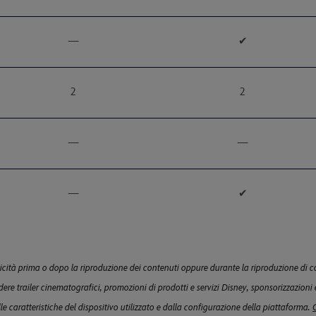
—
✔
2
2
—
—
—
✔
licità prima o dopo la riproduzione dei contenuti oppure durante la riproduzione di co
dere trailer cinematografici, promozioni di prodotti e servizi Disney, sponsorizzazioni 
e caratteristiche del dispositivo utilizzato e dalla configurazione della piattaforma.