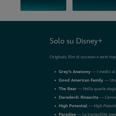
Solo su Disney+
Originals, film di successo e serie im
Grey's Anatomy
— I medici al
Good American Family
— Una 
The Bear
— Nella quarta stagion
Daredevil: Rinascita
— L’avvoc
High Potential
—
High Potenti
Paradise
— La tranquillità svan