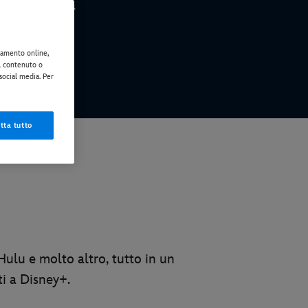
o altro ancora
rtamento online,
il contenuto o
 social media. Per
tta tutto
Hulu e molto altro, tutto in un
ti a Disney+.