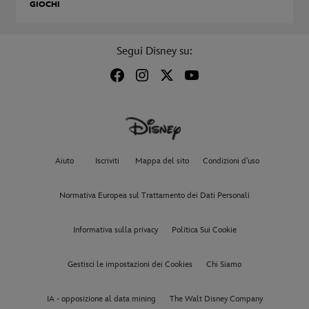
GIOCHI
Segui Disney su:
Aiuto
Iscriviti
Mappa del sito
Condizioni d'uso
Normativa Europea sul Trattamento dei Dati Personali
Informativa sulla privacy
Politica Sui Cookie
Gestisci le impostazioni dei Cookies
Chi Siamo
IA - opposizione al data mining
The Walt Disney Company