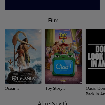
Film
Oceania
Toy Story 5
Oasis: Don
Back In A
Altre Novità