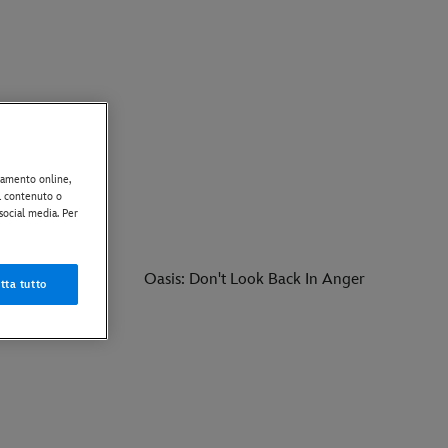
rtamento online,
il contenuto o
 social media. Per
: Punto di
Oasis: Don't Look Back In Anger
tta tutto