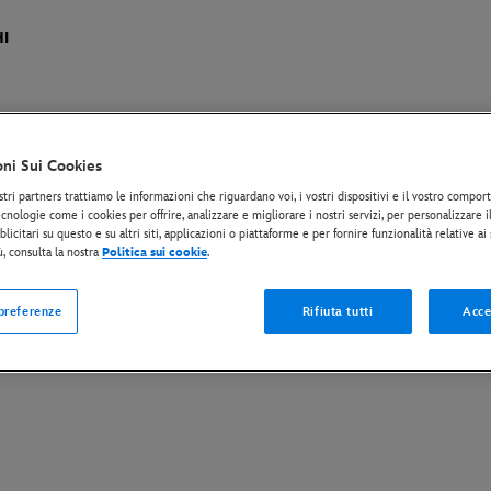
I
oni Sui Cookies
stri partners trattiamo le informazioni che riguardano voi, i vostri dispositivi e il vostro compo
nte a casa
Nei cinema
Prossimamente
Altri film
cnologie come i cookies per offrire, analizzare e migliorare i nostri servizi, per personalizzare 
licitari su questo e su altri siti, applicazioni o piattaforme e per fornire funzionalità relative ai
ù, consulta la nostra
Politica sui cookie
.
Hexe: Il Regno delle Streghe
L’Era Glaciale
 preferenze
Rifiuta tutti
Acce
Ebollizione