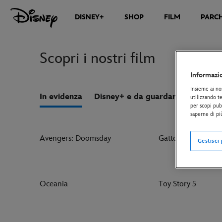
DISNEY+
SHOP
FILM
PARCH
Scopri i nostri film
Informazi
Insieme ai no
In evidenza
Disney+ e da guardare comodame
utilizzando te
per scopi pubb
saperne di pi
Avengers: Doomsday
Gatto
Gestisci
Oceania
Toy Story 5