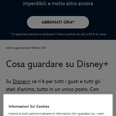
imperdibili e molto altro ancora
ABBONATI ORA*
* Si applicano termini e condizioni | Piani a partire da soli 6,99 € al mese
Ultimo aggiornamento: febbraio 2023
Cosa guardare su Disney+
Su
Disney+
ce n'è per tutti i gusti e tutti gli
stati d'animo, tutto in un unico posto. Con
l'intrattenimento senza confini di Disney, Pixar,
Marvel, Star Wars, National Geographic, Hulu
Informazioni Sui Cookies
e molto altro non ti annoi mai e c'è sempre
Insieme ai nostri partners trattiamo le informazioni che riguardano voi, i vostri