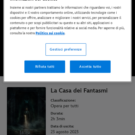
Ora disponibile su Disney+*, DVD, Blu-Ray e
Insieme ai nostri partners trattiamo le informazioni che riguardano voi, i vostri
digitale
dispositivi e il vostro comportamento online, utilizzando tecnologie come i
cookies per offrire, analizzare e migliorare i nostri servizi, per personalizzare il
contenuto o per scopi pubblicitari su questo e su altri siti, applicazioni o
piattaforme e per fornire funzionalità relative ai social media. Per saperne di più,
GUARDALO SU DISNEY+
consulta la nostra
Politica sui cookie
.
Gestisci preferenze
ACQUISTA IL FILM
Rifiuta tutti
Accetta tutto
* Si applicano termini e condizioni | Piani a partire da soli 6,99 € al mese
La Casa dei Fantasmi
Classificazione:
Opera per tutti
Durata:
2h 3min
Data di uscita:
23 agosto 2023