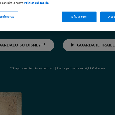
ù, consulta la nostra
Politica sui cookie
.
 preferenze
Rifiuta tutti
Acce
DISPONIBILE ORA
ARDALO SU DISNEY+*
GUARDA IL TRAIL
* Si applicano termini e condizioni | Piani a partire da soli 6,99 € al mese