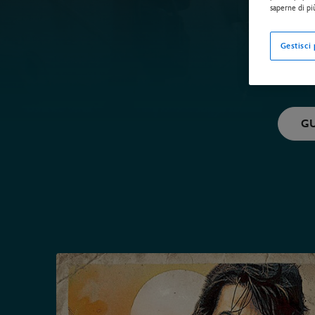
saperne di pi
Gestisci
GU