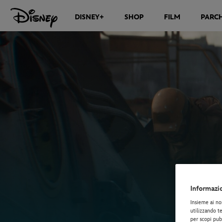
DISNEY+
SHOP
FILM
PARCH
Informazi
Insieme ai no
utilizzando te
per scopi pubb