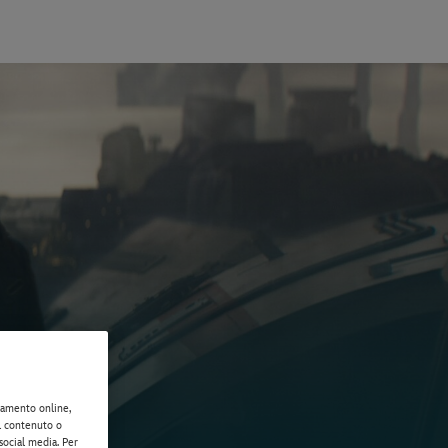
rtamento online,
il contenuto o
 social media. Per