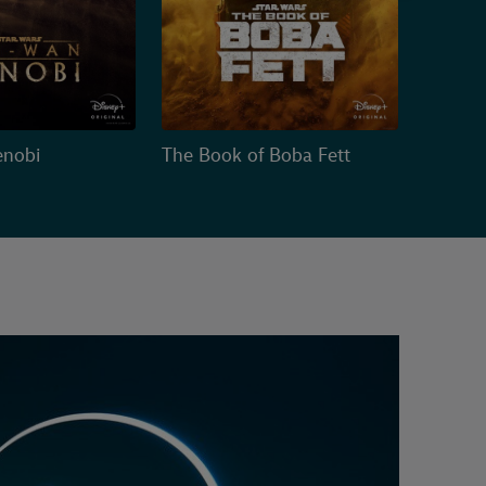
nobi
The Book of Boba Fett
Star Wa
(Stagio