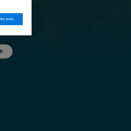
tta tutto
ER