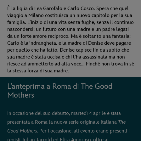
È la figlia di Lea Garofalo e Carlo Cosco. Spera che quel
viaggio a Milano costituisca un nuovo capitolo per la sua
famiglia. L’inizio di una vita senza fughe, senza il continuo
nascondersi; un futuro con una madre e un padre legati
da un forte amore reciproco. Ma è soltanto una fantasia:
Carlo è la ‘ndrangheta, e la madre di Denise deve pagare
per quello che ha fatto. Denise capisce fin da subito che
sua madre è stata uccisa e chi l’ha assassinata ma non
riesce ad ammetterlo ad alta voce… Finché non trova in sè
la stessa forza di sua madre.
L’anteprima a Roma di The Good
Mothers
In occasione del suo debutto, martedì 4 aprile è stata
presentata a Roma la nuova serie originale italiana
The
Good Mothers
. Per l’occasione, all’evento erano presenti i
registi Julian Jarrold ed Elisa Amoruso, oltre ai