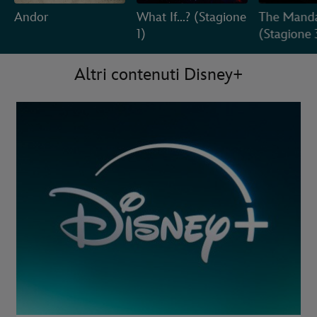
Andor
What If...? (Stagione
The Manda
1)
(Stagione 
Altri contenuti Disney+