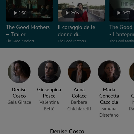
1:30
2:06
0:53
The Good Mothers
Il coraggio delle
The Good 
– Trailer
donne di
- L'antepr
#TheGoodMothers
Roma
The Good Mothers
The Good Mothers
The Good Mothe
raccontato dal cast
Denise
Giuseppina
Anna
Maria
Cosco
Pesce
Colace
Concetta
G
Cacciola
Gaia Girace
Valentina
Barbara
Simona
Bellè
Chichiarelli
Ra
Distefano
Denise Cosco