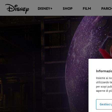
DISNEY+
SHOP
FILM
PARCH
Informazi
Insieme ai no
utilizzando te
per scopi pubb
saperne di pi
Gestisci