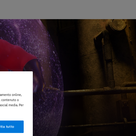
rtamento online,
il contenuto o
 social media. Per
tta tutto