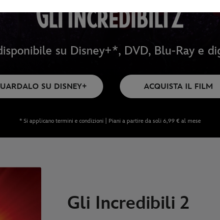
isponibile su Disney+*, DVD, Blu-Ray e di
UARDALO SU DISNEY+
ACQUISTA IL FILM
* Si applicano termini e condizioni | Piani a partire da soli 6,99 € al mese
Gli Incredibili 2