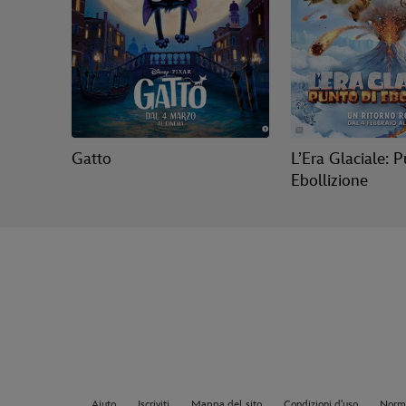
Gatto
L’Era Glaciale: P
Ebollizione
Aiuto
Iscriviti
Mappa del sito
Condizioni d'uso
Norma