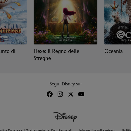
unto di
Hexe: Il Regno delle
Oceania
Streghe
Segui Disney su:
tiva Europea sul Trattamento dei Dati Personali
Informativa sulla privacy
Politi