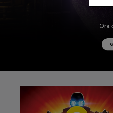
Ora d
G