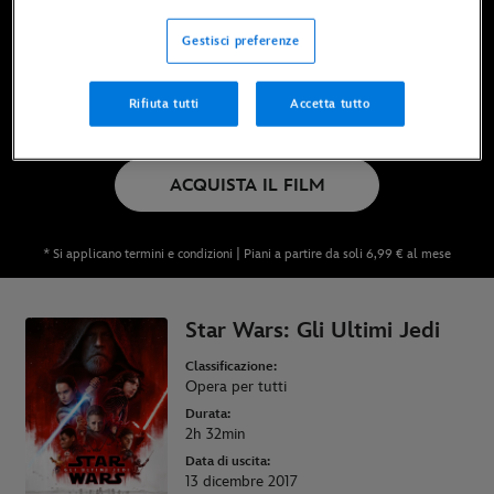
Ora disponibile su Disney+*, DVD, Blu-Ray e
Gestisci preferenze
digitale
Rifiuta tutti
Accetta tutto
GUARDALO SU DISNEY+
ACQUISTA IL FILM
* Si applicano termini e condizioni | Piani a partire da soli 6,99 € al mese
Star Wars: Gli Ultimi Jedi
Classificazione:
Opera per tutti
Durata:
2h 32min
Data di uscita:
13 dicembre 2017