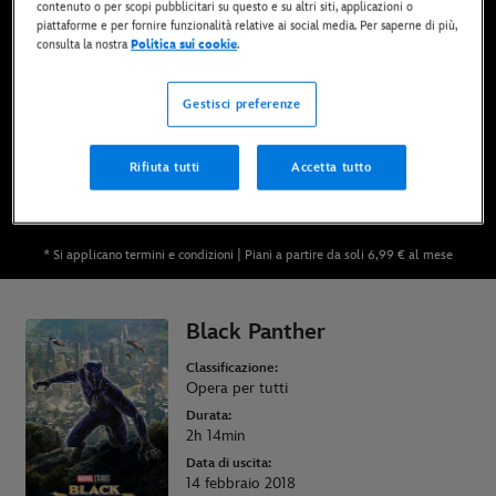
contenuto o per scopi pubblicitari su questo e su altri siti, applicazioni o
Ora disponibile su Disney+*, DVD, Blu-Ray e
piattaforme e per fornire funzionalità relative ai social media. Per saperne di più,
digitale
consulta la nostra
Politica sui cookie
.
Gestisci preferenze
GUARDALO SU DISNEY+
Rifiuta tutti
Accetta tutto
ACQUISTA IL FILM
* Si applicano termini e condizioni | Piani a partire da soli 6,99 € al mese
Black Panther
Classificazione:
Opera per tutti
Durata:
2h 14min
Data di uscita:
14 febbraio 2018