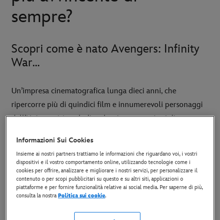
sempre?
Scopri come è nato Avengers: Infinity
War...
Un’impresa cinematografica lunga dieci anni, che
ripercorre più di quindici film e innumerevoli personaggi
dell’Universo Marvel: dire che siamo entusiasti di questo
nuovo film sarebbe un eufemismo di proporzioni
Informazioni Sui Cookies
galattiche.
Insieme ai nostri partners trattiamo le informazioni che riguardano voi, i vostri
dispositivi e il vostro comportamento online, utilizzando tecnologie come i
cookies per offrire, analizzare e migliorare i nostri servizi, per personalizzare il
DISPONIBILE IN DVD, BLU-RAY E
contenuto o per scopi pubblicitari su questo e su altri siti, applicazioni o
DOWNLOAD DIGITALE
piattaforme e per fornire funzionalità relative ai social media. Per saperne di più,
consulta la nostra
Politica sui cookie
.
Abbiamo preparato un elenco completo dei film prodotti
finora indicando l’ordine di uscita, i personaggi che