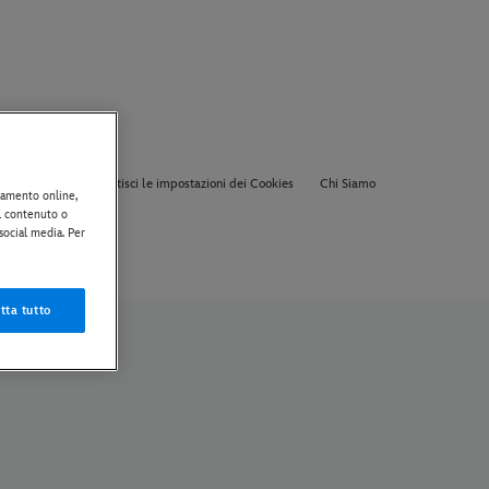
ca Sui Cookie
Gestisci le impostazioni dei Cookies
Chi Siamo
rtamento online,
il contenuto o
 social media. Per
tta tutto