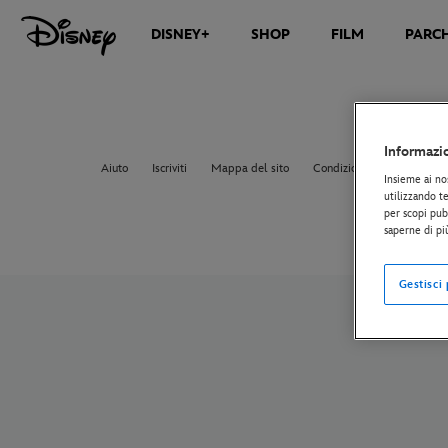
DISNEY+
SHOP
FILM
PARCH
Informazi
Aiuto
Iscriviti
Mappa del sito
Condizioni d'uso
Norma
Insieme ai no
utilizzando te
per scopi pubb
saperne di pi
Gestisci