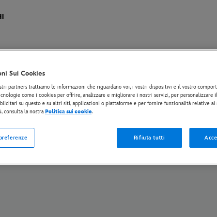
I
oni Sui Cookies
tiva Europea sul Trattamento dei Dati Personali
Informativa sulla privacy
Politi
stri partners trattiamo le informazioni che riguardano voi, i vostri dispositivi e il vostro compo
IA - opposizione al data mining
The Walt Disney Company
cnologie come i cookies per offrire, analizzare e migliorare i nostri servizi, per personalizzare 
licitari su questo e su altri siti, applicazioni o piattaforme e per fornire funzionalità relative ai
ù, consulta la nostra
Politica sui cookie
.
© Disney and its related entities. Tutti i Diritti Riservati.
 preferenze
Rifiuta tutti
Acce