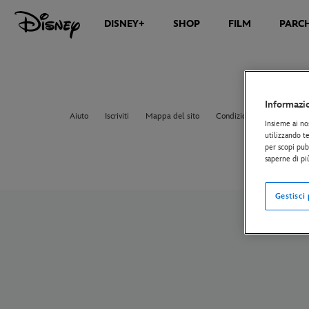
DISNEY+
SHOP
FILM
PARCH
Informazi
Aiuto
Iscriviti
Mappa del sito
Condizioni d'uso
Norma
Insieme ai no
utilizzando te
per scopi pubb
saperne di pi
Gestisci