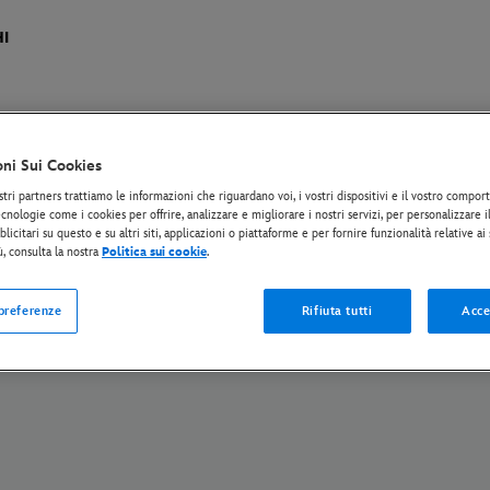
I
oni Sui Cookies
tiva Europea sul Trattamento dei Dati Personali
Informativa sulla privacy
Politi
stri partners trattiamo le informazioni che riguardano voi, i vostri dispositivi e il vostro compo
IA - opposizione al data mining
The Walt Disney Company
cnologie come i cookies per offrire, analizzare e migliorare i nostri servizi, per personalizzare 
licitari su questo e su altri siti, applicazioni o piattaforme e per fornire funzionalità relative ai
ù, consulta la nostra
Politica sui cookie
.
© Disney and its related entities. Tutti i Diritti Riservati.
 preferenze
Rifiuta tutti
Acce