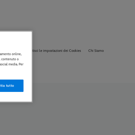
ca Sui Cookie
Gestisci le impostazioni dei Cookies
Chi Siamo
rtamento online,
il contenuto o
 social media. Per
tta tutto